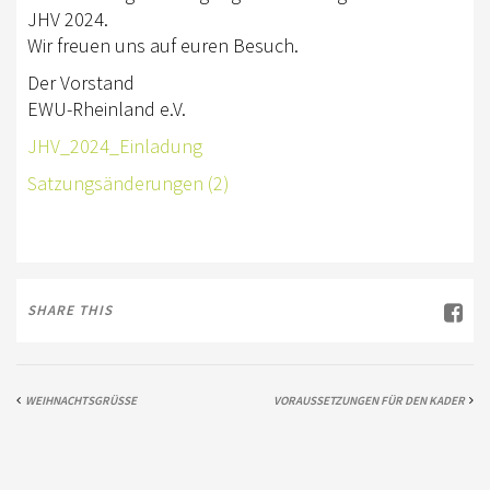
JHV 2024.
AUSBILDUNG
Wir freuen uns auf euren Besuch.
WESTERNREITEN
Der Vorstand
EWU-Rheinland e.V.
TRAINERAUSBILDUNG
JHV_2024_Einladung
WESTERN-REITABZEICHEN
Satzungsänderungen (2)
AUSBILDUNG TURNIERFACHLEUTE
TERMINE
TURNIERE
SHARE THIS
APO KURSE
KURSE
WEIHNACHTSGRÜSSE
VORAUSSETZUNGEN FÜR DEN KADER
JUGEND
BREITENSPORT