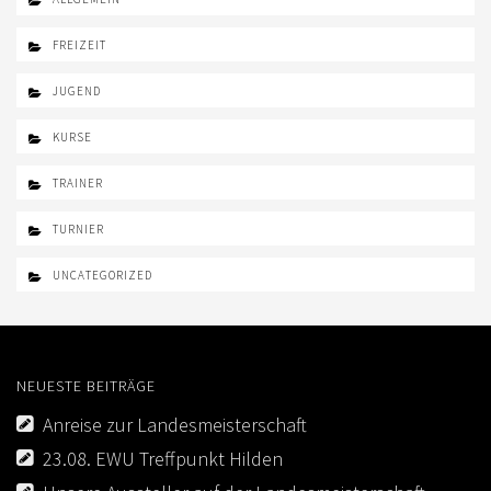
LOGIN
FREIZEIT
IMPRESSUM
JUGEND
KONTAKT
KURSE
DATENSCHUTZ
TRAINER
TURNIER
UNCATEGORIZED
NEUESTE BEITRÄGE
Anreise zur Landesmeisterschaft
23.08. EWU Treffpunkt Hilden