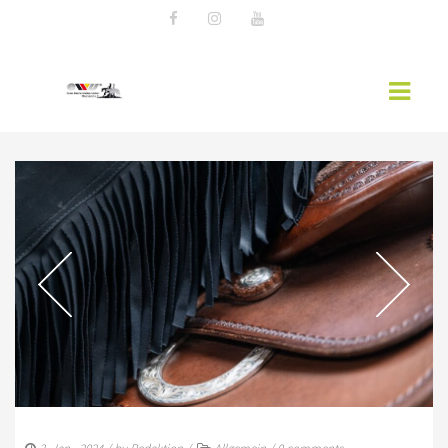
AKTUELLES
EWU NEWS
WESTERNREITER ONLINE
EWU-RHEINLAND
MITGLIED WERDEN
VORSTAND RHEINLAND
SPONSOREN