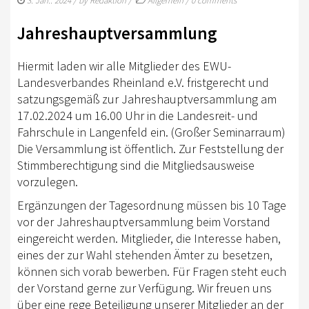
3. Jan.. 2024
/ by
Redaktion
/
Allgemein
/
0 comments
RHEINLAND-KADER 2025
Jahreshauptversammlung
TURNIERSPORT
Hiermit laden wir alle Mitglieder des EWU-
TURNIERFACHLEUTE
Landesverbandes Rheinland e.V. fristgerecht und
satzungsgemäß zur Jahreshauptversammlung am
ERGEBNISSE
17.02.2024 um 16.00 Uhr in die Landesreit- und
TROPHY WERTUNG 2026
Fahrschule in Langenfeld ein. (Großer Seminarraum)
Die Versammlung ist öffentlich. Zur Feststellung der
FREIZEIT
Stimmberechtigung sind die Mitgliedsausweise
vorzulegen.
BREITENSPORT
Ergänzungen der Tagesordnung müssen bis 10 Tage
HORSE AND DOG TRAIL
vor der Jahreshauptversammlung beim Vorstand
eingereicht werden. Mitglieder, die Interesse haben,
AKTIV IM RHEINLAND
eines der zur Wahl stehenden Ämter zu besetzen,
TREFFPUNKTE IM RHEINLAND
können sich vorab bewerben. Für Fragen steht euch
der Vorstand gerne zur Verfügung. Wir freuen uns
AKTIVPASS
über eine rege Beteiligung unserer Mitglieder an der