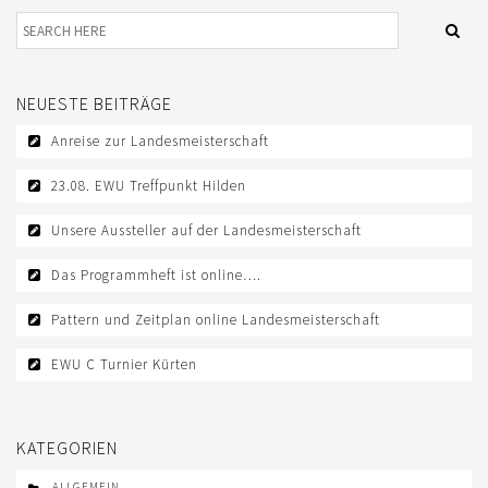
TREFFPUNKTE DER EWU RHEINLAND
VEREIN
NEUESTE BEITRÄGE
DOWNLOAD
Anreise zur Landesmeisterschaft
DOWNLOADS EWU RHEINLAND
23.08. EWU Treffpunkt Hilden
DOWNLOADS EWU BUND
Unsere Aussteller auf der Landesmeisterschaft
EWU BUND
Das Programmheft ist online….
LANDESVERBÄNDE
Pattern und Zeitplan online Landesmeisterschaft
JUGEND
EWU C Turnier Kürten
KIDS CLUB
JUNGPFERDEPROGRAMM
KATEGORIEN
SATZUNG/RECHTSORDNUNG
ALLGEMEIN