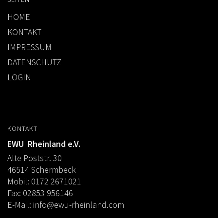
AUSBILDUNG
HOME
KONTAKT
WESTERNREITEN
IMPRESSUM
TRAINERAUSBILDUNG
DATENSCHUTZ
WESTERN-REITABZEICHEN
LOGIN
AUSBILDUNG TURNIERFACHLEUTE
TERMINE
KONTAKT
TURNIERE
EWU Rheinland e.V.
APO KURSE
Alte Poststr. 30
46514 Schermbeck
KURSE
Mobil: 0172 2671021
JUGEND
Fax: 02853 956146
E-Mail:
info@ewu-rheinland.com
BREITENSPORT