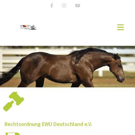
AKTUELLES
EWU NEWS
WESTERNREITER ONLINE
EWU-RHEINLAND
MITGLIED WERDEN
VORSTAND RHEINLAND
Rechtsordnung EWU Deutschland e.V.
SPONSOREN