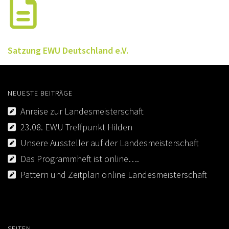
RHEINLAND-KADER 2025
TURNIERSPORT
Satzung EWU Deutschland e.V.
TURNIERFACHLEUTE
ERGEBNISSE
NEUESTE BEITRÄGE
TROPHY WERTUNG 2026
Anreise zur Landesmeisterschaft
FREIZEIT
23.08. EWU Treffpunkt Hilden
BREITENSPORT
Unsere Aussteller auf der Landesmeisterschaft
HORSE AND DOG TRAIL
Das Programmheft ist online….
Pattern und Zeitplan online Landesmeisterschaft
AKTIV IM RHEINLAND
TREFFPUNKTE IM RHEINLAND
AKTIVPASS
SEITEN