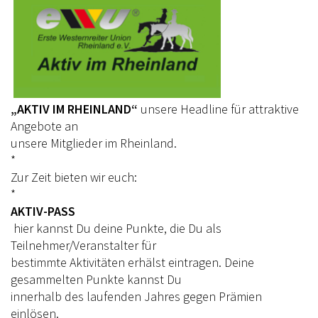
RHEINLAND-KADER 2025
TURNIERSPORT
TURNIERFACHLEUTE
ERGEBNISSE
„AKTIV IM RHEINLAND“
unsere Headline für attraktive
Angebote an
TROPHY WERTUNG 2026
unsere Mitglieder im Rheinland.
*
FREIZEIT
Zur Zeit bieten wir euch:
BREITENSPORT
*
AKTIV-PASS
HORSE AND DOG TRAIL
hier kannst Du deine Punkte, die Du als
Teilnehmer/Veranstalter für
AKTIV IM RHEINLAND
bestimmte Aktivitäten erhälst eintragen. Deine
TREFFPUNKTE IM RHEINLAND
gesammelten Punkte kannst Du
innerhalb des laufenden Jahres gegen Prämien
AKTIVPASS
einlösen.