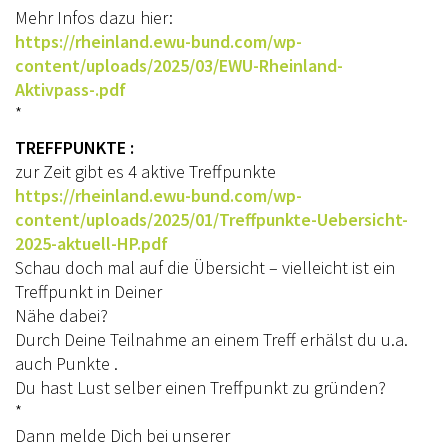
Mehr Infos dazu hier:
AUSBILDUNG
https://rheinland.ewu-bund.com/wp-
content/uploads/2025/03/EWU-Rheinland-
WESTERNREITEN
Aktivpass-.pdf
TRAINERAUSBILDUNG
*
TREFFPUNKTE :
WESTERN-REITABZEICHEN
zur Zeit gibt es 4 aktive Treffpunkte
AUSBILDUNG TURNIERFACHLEUTE
https://rheinland.ewu-bund.com/wp-
content/uploads/2025/01/Treffpunkte-Uebersicht-
TERMINE
2025-aktuell-HP.pdf
Schau doch mal auf die Übersicht – vielleicht ist ein
TURNIERE
Treffpunkt in Deiner
APO KURSE
Nähe dabei?
Durch Deine Teilnahme an einem Treff erhälst du u.a.
KURSE
auch Punkte .
Du hast Lust selber einen Treffpunkt zu gründen?
JUGEND
*
BREITENSPORT
Dann melde Dich bei unserer