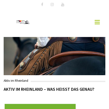
AKTUELLES
EWU NEWS
WESTERNREITER ONLINE
EWU-RHEINLAND
Aktiv im Rheinland
MITGLIED WERDEN
AKTIV IM RHEINLAND – WAS HEISST DAS GENAU?
VORSTAND RHEINLAND
SPONSOREN