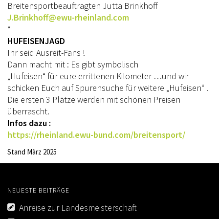
Breitensportbeauftragten Jutta Brinkhoff
TREFFPUNKTE DER EWU RHEINLAND
J.Brinkhoff@ewu-rheinland.com
*
VEREIN
HUFEISENJAGD
Ihr seid Ausreit-Fans !
DOWNLOAD
Dann macht mit : Es gibt symbolisch
DOWNLOADS EWU RHEINLAND
„Hufeisen“ für eure errittenen Kilometer …und wir
schicken Euch auf Spurensuche für weitere „Hufeisen“ .
DOWNLOADS EWU BUND
Die ersten 3 Plätze werden mit schönen Preisen
überrascht.
EWU BUND
Infos dazu :
LANDESVERBÄNDE
https://rheinland.ewu-bund.com/breitensport/
Stand März 2025
JUGEND
KIDS CLUB
NEUESTE BEITRÄGE
JUNGPFERDEPROGRAMM
Anreise zur Landesmeisterschaft
SATZUNG/RECHTSORDNUNG