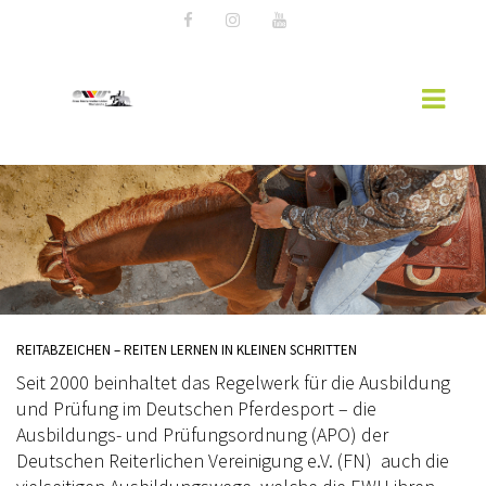
AKTUELLES
EWU NEWS
WESTERNREITER ONLINE
EWU-RHEINLAND
REITABZEICHEN – REITEN LERNEN IN KLEINEN SCHRITTEN
MITGLIED WERDEN
Seit 2000 beinhaltet das Regelwerk für die Ausbildung
und Prüfung im Deutschen Pferdesport – die
VORSTAND RHEINLAND
Ausbildungs- und Prüfungsordnung (APO) der
Deutschen Reiterlichen Vereinigung e.V. (FN) auch die
SPONSOREN