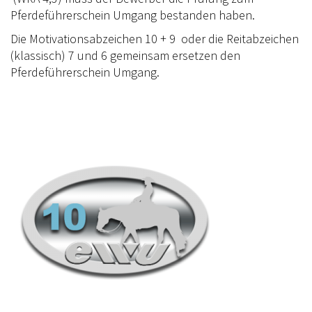
Pferdeführerschein Umgang bestanden haben.
TREFFPUNKTE DER EWU RHEINLAND
Die Motivationsabzeichen 10 + 9 oder die Reitabzeichen
VEREIN
(klassisch) 7 und 6 gemeinsam ersetzen den
Pferdeführerschein Umgang.
DOWNLOAD
DOWNLOADS EWU RHEINLAND
DOWNLOADS EWU BUND
EWU BUND
LANDESVERBÄNDE
JUGEND
KIDS CLUB
JUNGPFERDEPROGRAMM
SATZUNG/RECHTSORDNUNG