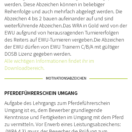
werden. Diese Abzeichen können in beliebiger
AUSBILDUNG
Reihenfolge und auch mehrfach abgelegt werden. Die
Abzeichen 4 bis 2 bauen aufeinander auf und sind
WESTERNREITEN
weiterführende Abzeichen.Das WRA in Gold wird von der
TRAINERAUSBILDUNG
EWU aufgrund von herausragenden Turniererfolgen
des Reiters auf EWU-Turnieren vergeben.Die Abzeichen
WESTERN-REITABZEICHEN
der EWU dürfen von EWU Trainern C/B/A mit gültiger
DOSB Lizenz gegeben werden.
AUSBILDUNG TURNIERFACHLEUTE
Alle wichtigen Informationen findet ihr im
Downloadbereich.
TERMINE
MOTIVATIONSABZEICHEN
TURNIERE
APO KURSE
PFERDEFÜHRERSCHEIN UMGANG
Aufgabe des Lehrgangs zum Pferdeführerschein
KURSE
Umgang ist es, dem Bewerber grundlegende
JUGEND
Kenntnisse und Fertigkeiten im Umgang mit dem Pferd
zu vermitteln. Vor Erwerb eines Leistungsabzeichens:
BREITENSPORT
(WRA 4,3) muss der Bewerber die Prüfung zum