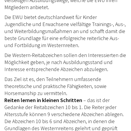
vielseitigen Ausbildungswege, welche die EWU ihren
RHEINLAND-KADER 2025
Mitgliedern anbietet.
Die EWU bietet deutschlandweit für Kinder
TURNIERSPORT
Jugendliche und Erwachsene vielfältige Trainings-, Aus-,
TURNIERFACHLEUTE
und Weiterbildungsmaßahmen an und schafft damit die
beste Grundlage für eine erfolgreiche reiterliche Aus-
ERGEBNISSE
und Fortbildung im Westernreiten.
TROPHY WERTUNG 2026
Die Western-Reitabzeichen sollen den Interessierten die
Möglichkeit geben, je nach Ausbildungsstand und
FREIZEIT
Interesse entsprechende Abzeichen abzulegen.
BREITENSPORT
Das Ziel ist es, den Teilnehmern umfassende
theoretische und praktische Fähigkeiten, sowie
HORSE AND DOG TRAIL
Horsemanship zu vermitteln.
Reiten lernen in kleinen Schritten
– das ist der
AKTIV IM RHEINLAND
Gedanke der Reitabzeichen 10 bis 1. Die Reiter jeder
Altersstufe können 9 verschiedene Abzeichen ablegen.
TREFFPUNKTE IM RHEINLAND
Die Abzeichen 10 bis 6 sind Abzeichen, in denen die
AKTIVPASS
Grundlagen des Westernreitens gelehrt und geprüft