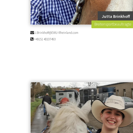
Jutta Brinkhoff
Breitensportbeauftragte
J.Brinkhoff@EWU-Rheinland.com
+49151 40107493