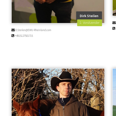
Dirk Steilen
2. Vorsitzender
D.Steilen@EWU-Rheinland.com
+4915127501715