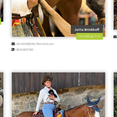
Jutta Brinkhoff
Horse&Dog Trail
J.Brinkhoff@EWU-Rheinland.com
+4915140107493