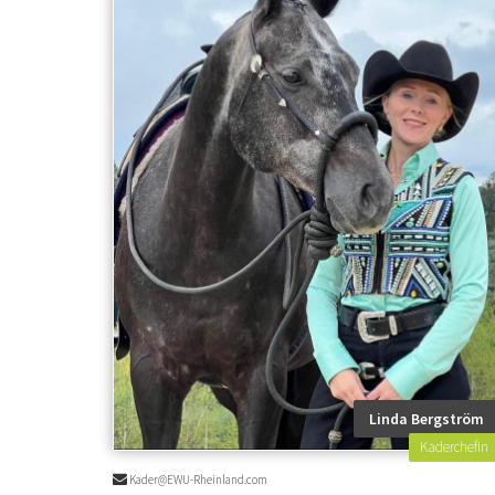
Linda Bergström
Kaderchefin
Kader@EWU-Rheinland.com