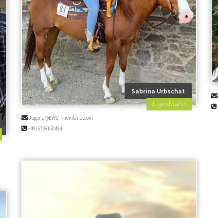
Sabrina Urbschat
Jugendwartin
Jugend@EWU-Rheinland.com
+4915738160494