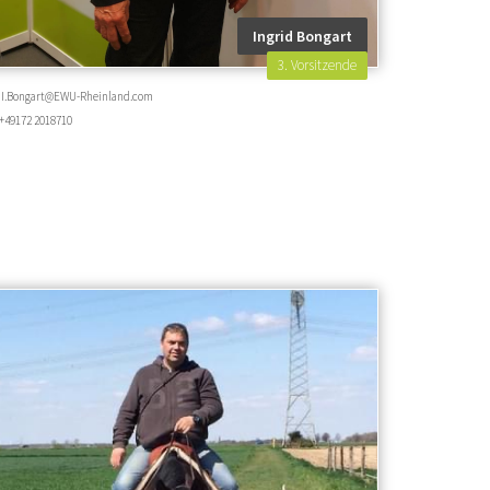
Ingrid Bongart
3. Vorsitzende
I.Bongart@EWU-Rheinland.com
+49172 2018710