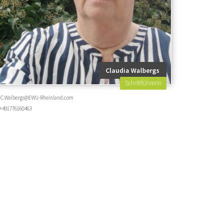
Claudia Walbergs
Schriftführerin
C.Walbergs@EWU-Rheinland.com
+491776160463