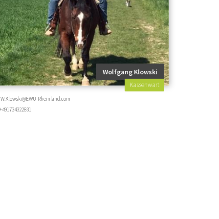
Wolfgang Klowski
Kassenwart
W.Klowski@EWU-Rheinland.com
+491734322831