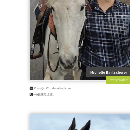
Michelle Bartscherer
Pressewartin
Presse@EWU-Rheinland.com
+4915757313261