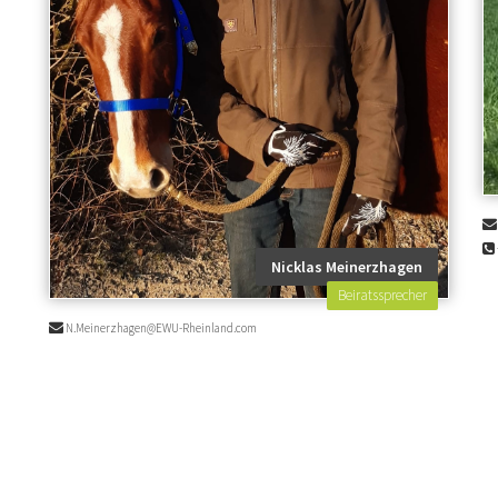
Nicklas Meinerzhagen
Beiratssprecher
N.Meinerzhagen@EWU-Rheinland.com