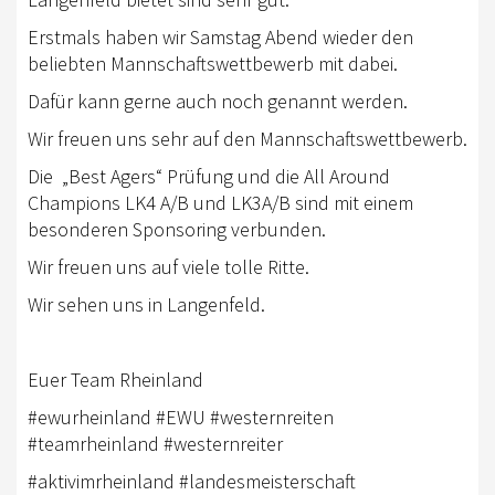
AUSBILDUNG
Erstmals haben wir Samstag Abend wieder den
beliebten Mannschaftswettbewerb mit dabei.
WESTERNREITEN
Dafür kann gerne auch noch genannt werden.
TRAINERAUSBILDUNG
Wir freuen uns sehr auf den Mannschaftswettbewerb.
WESTERN-REITABZEICHEN
Die
„Best Agers“ Prüfung und die All Around
Champions LK4 A/B und LK3A/B sind mit einem
AUSBILDUNG TURNIERFACHLEUTE
besonderen Sponsoring verbunden.
TERMINE
Wir freuen uns auf viele tolle Ritte.
TURNIERE
Wir sehen uns in Langenfeld.
APO KURSE
Euer Team Rheinland
KURSE
#ewurheinland #EWU #westernreiten
JUGEND
#teamrheinland #westernreiter
BREITENSPORT
#aktivimrheinland #landesmeisterschaft