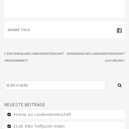
TREFFPUNKTE DER EWU RHEINLAND
VEREIN
SHARE THIS
DOWNLOAD
DOWNLOADS EWU RHEINLAND
EWU RHEINLAND LANDESMEISTERSCHAFT
ERGEBNISSE DER LANDESMEISTERSCHAFT
DOWNLOADS EWU BUND
PROGRAMMHEFT
2025 ONLINE
EWU BUND
LANDESVERBÄNDE
JUGEND
KIDS CLUB
NEUESTE BEITRÄGE
JUNGPFERDEPROGRAMM
Anreise zur Landesmeisterschaft
SATZUNG/RECHTSORDNUNG
23.08. EWU Treffpunkt Hilden