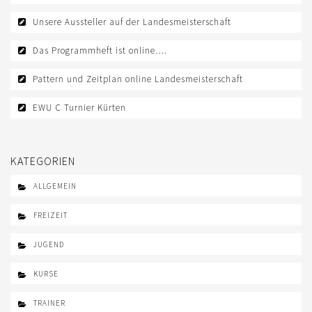
LOGIN
Unsere Aussteller auf der Landesmeisterschaft
IMPRESSUM
Das Programmheft ist online….
KONTAKT
Pattern und Zeitplan online Landesmeisterschaft
DATENSCHUTZ
EWU C Turnier Kürten
KATEGORIEN
ALLGEMEIN
FREIZEIT
JUGEND
KURSE
TRAINER