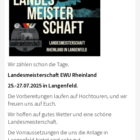
RHEINLAND-KADER 2025
TURNIERSPORT
TURNIERFACHLEUTE
ERGEBNISSE
TROPHY WERTUNG 2026
Wir zählen schon die Tage. ️
FREIZEIT
Landesmeisterschaft EWU Rheinland
BREITENSPORT
25.-27.07.2025 in Langenfeld.
Die Vorbereitungen laufen auf Hochtouren, und wir
HORSE AND DOG TRAIL
freuen uns auf Euch.
AKTIV IM RHEINLAND
Wir hoffen auf gutes Wetter und eine schöne
Landesmeisterschaft.
TREFFPUNKTE IM RHEINLAND
Die Vorraussetzungen die uns die Anlage in
AKTIVPASS
Langenfeld bietet sind sehr gut.