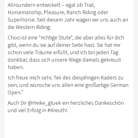
Allroundern entwickelt – egal ob Trail,
LOGIN
Horsemanship, Pleasure, Ranch Riding oder
Superhorse. Seit diesem Jahr wagen wir uns auch an
IMPRESSUM
die Western Riding.
KONTAKT
Choci ist eine “richtige Stute“, die aber alles für dich
gibt, wenn du sie auf deiner Seite hast. Sie hat mir
DATENSCHUTZ
schon viele Träume erfüllt, und ich bin jeden Tag
dankbar, dass sich unsere Wege damals gekreuzt
haben.
Ich freue mich sehr, Teil des diesjährigen Kaders zu
sein, und wünsche uns allen eine großartige German
Open.”
Auch Dir @Heike_gluek ein herzliches Dankeschön
und viel Erfolg in #Kreuth!