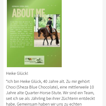
TREFFPUNKTE DER EWU RHEINLAND
VEREIN
DOWNLOAD
DOWNLOADS EWU RHEINLAND
DOWNLOADS EWU BUND
EWU BUND
LANDESVERBÄNDE
Heike Glück!
JUGEND
“Ich bin Heike Glück, 40 Jahre alt. Zu mir gehört
KIDS CLUB
Choci (Sheza Blue Chocolate), eine mittlerweile 10
Jahre alte Quarter-Horse-Stute. Wir sind ein Team,
JUNGPFERDEPROGRAMM
seit ich sie als Jährling bei ihrer Züchterin entdeckt
SATZUNG/RECHTSORDNUNG
habe. Gemeinsam haben wir uns zu echten