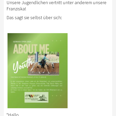
Unsere Jugendlichen vertritt unter anderem unsere
RHEINLAND-KADER 2025
Franziska!
TURNIERSPORT
Das sagt sie selbst über sich:
TURNIERFACHLEUTE
ERGEBNISSE
TROPHY WERTUNG 2026
FREIZEIT
BREITENSPORT
HORSE AND DOG TRAIL
AKTIV IM RHEINLAND
TREFFPUNKTE IM RHEINLAND
AKTIVPASS
“Hallo,