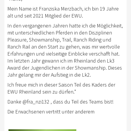
AUSBILDUNG
Mein Name ist Franziska Merzbach, ich bin 19 Jahre
alt und seit 2021 Mitglied der EWU.
WESTERNREITEN
In den vergangenen Jahren hatte ich die Möglichkeit,
TRAINERAUSBILDUNG
mit unterschiedlichen Pferden in den Disziplinen
Pleasure, Showmanship, Trail, Ranch Riding und
WESTERN-REITABZEICHEN
Ranch Rail an den Start zu gehen, was mir wertvolle
Erfahrungen und vielseitige Einblicke verschafft hat.
AUSBILDUNG TURNIERFACHLEUTE
Im letzten Jahr gewann ich im Rheinland den Lk3
TERMINE
Award der Jugendlichen in der Showmanship. Dieses
Jahr gelang mir der Aufstieg in die Lk2.
TURNIERE
Ich freue mich in dieser Saison Teil des Kaders der
APO KURSE
EWU Rheinland sein zu dürfen.”
Danke @fra_nzi132 , dass du Teil des Teams bist!
KURSE
Die Erwachsenen vertritt unter anderem
JUGEND
BREITENSPORT