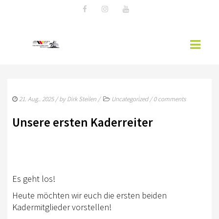
AKTUELLES
21. Aug.. 2025
/ by
Dirk Steilen
/
Uncategorized
/
0 comments
EWU NEWS
Unsere ersten Kaderreiter
WESTERNREITER ONLINE
EWU-RHEINLAND
MITGLIED WERDEN
Es geht los!
VORSTAND RHEINLAND
Heute möchten wir euch die ersten beiden
Kadermitglieder vorstellen!
SPONSOREN