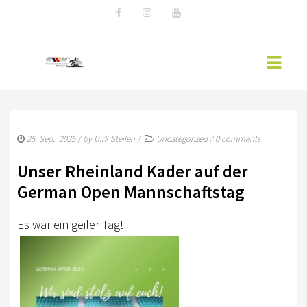
AKTUELLES
25. Sep.. 2025
/ by
Dirk Steilen
/
Uncategorized
/
0 comments
EWU NEWS
Unser Rheinland Kader auf der
WESTERNREITER ONLINE
German Open Mannschaftstag
EWU-RHEINLAND
Es war ein geiler Tag!
MITGLIED WERDEN
VORSTAND RHEINLAND
SPONSOREN