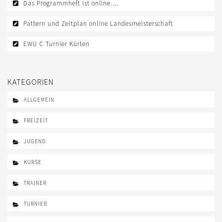
Das Programmheft ist online….
LOGIN
Pattern und Zeitplan online Landesmeisterschaft
IMPRESSUM
EWU C Turnier Kürten
KONTAKT
DATENSCHUTZ
KATEGORIEN
ALLGEMEIN
FREIZEIT
JUGEND
KURSE
TRAINER
TURNIER