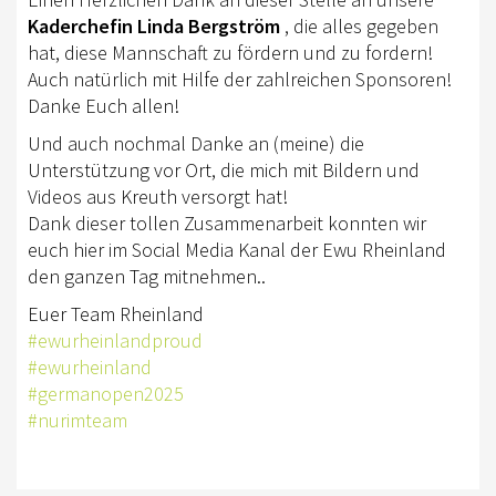
Kaderchefin Linda Bergström
, die alles gegeben
AUSBILDUNG
hat, diese Mannschaft zu fördern und zu fordern!
WESTERNREITEN
Auch natürlich mit Hilfe der zahlreichen Sponsoren!
Danke Euch allen!
TRAINERAUSBILDUNG
Und auch nochmal Danke an (meine) die
WESTERN-REITABZEICHEN
Unterstützung vor Ort, die mich mit Bildern und
Videos aus Kreuth versorgt hat!
AUSBILDUNG TURNIERFACHLEUTE
Dank dieser tollen Zusammenarbeit konnten wir
euch hier im Social Media Kanal der Ewu Rheinland
TERMINE
den ganzen Tag mitnehmen..
TURNIERE
Euer Team Rheinland
#ewurheinlandproud
APO KURSE
#ewurheinland
KURSE
#germanopen2025
#nurimteam
JUGEND
BREITENSPORT