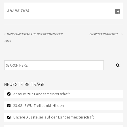
TREFFPUNKTE DER EWU RHEINLAND
SHARE THIS
VEREIN
DOWNLOAD
MANSCHAFTSTAG AUF DER GERMAN OPEN
ENSPURT IN KREUTH…
2025
DOWNLOADS EWU RHEINLAND
DOWNLOADS EWU BUND
EWU BUND
LANDESVERBÄNDE
NEUESTE BEITRÄGE
JUGEND
Anreise zur Landesmeisterschaft
KIDS CLUB
23.08. EWU Treffpunkt Hilden
JUNGPFERDEPROGRAMM
Unsere Aussteller auf der Landesmeisterschaft
SATZUNG/RECHTSORDNUNG