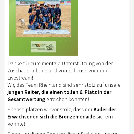
RHEINLAND-KADER 2025
TURNIERSPORT
TURNIERFACHLEUTE
ERGEBNISSE
TROPHY WERTUNG 2026
Danke für eure mentale Unterstützung von der
FREIZEIT
Zuschauertribüne und von zuhause vor dem
Livestream!
BREITENSPORT
Wir, das Team Rheinland sind sehr stolz auf unsere
jungen Reiter, die einen tollen 6. Platz in der
HORSE AND DOG TRAIL
Gesamtwertung
erreichen konnten!
AKTIV IM RHEINLAND
Ebenso platzen wir vor stolz, dass der
Kader der
Erwachsenen sich die Bronzemedaille
sichern
TREFFPUNKTE IM RHEINLAND
konnte!
AKTIVPASS
Einen Herzlichen Dank an dieser Stelle an unsere