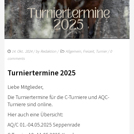
RHEINLAND-KADER 2025
TURNIERSPORT
TURNIERFACHLEUTE
ERGEBNISSE
14. Okt.. 2024
/ by
Redaktion
/
Allgemein
,
Freizeit
,
Turnier
/
0
TROPHY WERTUNG 2026
comments
FREIZEIT
Turniertermine 2025
BREITENSPORT
Liebe Mitglieder,
HORSE AND DOG TRAIL
Die Turniertermine für die C-Turniere und AQC-
Turniere sind online.
AKTIV IM RHEINLAND
Hier auch eine Übersicht:
TREFFPUNKTE IM RHEINLAND
AQ/C 01.-04.05.2025 Seppenrade
AKTIVPASS