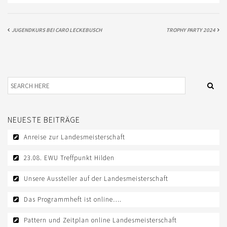
TREFFPUNKTE DER EWU RHEINLAND
JUGENDKURS BEI CARO LECKEBUSCH
TROPHY PARTY 2024
VEREIN
DOWNLOAD
DOWNLOADS EWU RHEINLAND
DOWNLOADS EWU BUND
EWU BUND
NEUESTE BEITRÄGE
Anreise zur Landesmeisterschaft
LANDESVERBÄNDE
23.08. EWU Treffpunkt Hilden
JUGEND
Unsere Aussteller auf der Landesmeisterschaft
KIDS CLUB
Das Programmheft ist online….
JUNGPFERDEPROGRAMM
Pattern und Zeitplan online Landesmeisterschaft
SATZUNG/RECHTSORDNUNG