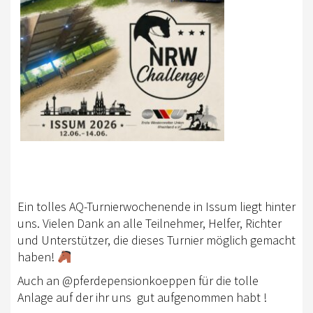
RHEINLAND-KADER 2025
TURNIERSPORT
TURNIERFACHLEUTE
ERGEBNISSE
TROPHY WERTUNG 2026
FREIZEIT
BREITENSPORT
Ein tolles AQ-Turnierwochenende in Issum liegt hinter
HORSE AND DOG TRAIL
uns. Vielen Dank an alle Teilnehmer, Helfer, Richter
und Unterstützer, die dieses Turnier möglich gemacht
AKTIV IM RHEINLAND
haben!
TREFFPUNKTE IM RHEINLAND
Auch an @pferdepensionkoeppen für die tolle
Anlage auf der ihr uns
gut aufgenommen habt !
AKTIVPASS