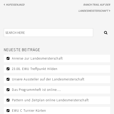
HUFEISENJAGD
RANCH TRAIL AUF DER
TREFFPUNKTE DER EWU RHEINLAND
LANDESMEISTERSCHAFT
VEREIN
DOWNLOAD
DOWNLOADS EWU RHEINLAND
DOWNLOADS EWU BUND
NEUESTE BEITRÄGE
Anreise zur Landesmeisterschaft
EWU BUND
23.08. EWU Treffpunkt Hilden
LANDESVERBÄNDE
Unsere Aussteller auf der Landesmeisterschaft
JUGEND
Das Programmheft ist online….
KIDS CLUB
Pattern und Zeitplan online Landesmeisterschaft
JUNGPFERDEPROGRAMM
EWU C Turnier Kürten
SATZUNG/RECHTSORDNUNG