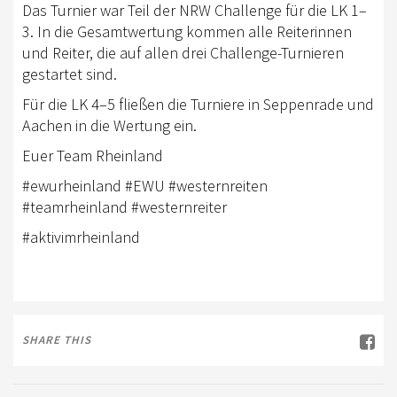
Das Turnier war Teil der NRW Challenge für die LK 1–
AUSBILDUNG
3. In die Gesamtwertung kommen alle Reiterinnen
und Reiter, die auf allen drei Challenge-Turnieren
WESTERNREITEN
gestartet sind.
TRAINERAUSBILDUNG
Für die LK 4–5 fließen die Turniere in Seppenrade und
Aachen in die Wertung ein.
WESTERN-REITABZEICHEN
Euer Team Rheinland
AUSBILDUNG TURNIERFACHLEUTE
#ewurheinland #EWU #westernreiten
TERMINE
#teamrheinland #westernreiter
#aktivimrheinland
TURNIERE
APO KURSE
KURSE
SHARE THIS
JUGEND
BREITENSPORT