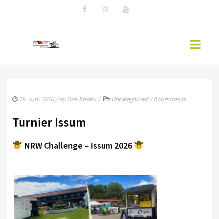
AKTUELLES
19. Juni. 2026
/ by
Dirk Steilen
/
Uncategorized
/
0 comments
EWU NEWS
Turnier Issum
WESTERNREITER ONLINE
NRW Challenge – Issum 2026
EWU-RHEINLAND
MITGLIED WERDEN
VORSTAND RHEINLAND
SPONSOREN