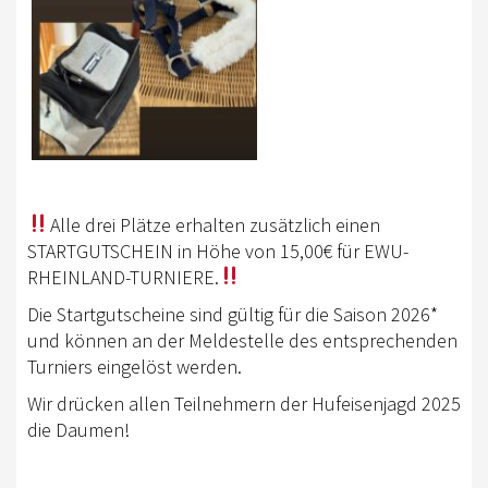
TREFFPUNKTE DER EWU RHEINLAND
VEREIN
DOWNLOAD
DOWNLOADS EWU RHEINLAND
DOWNLOADS EWU BUND
Alle drei Plätze erhalten zusätzlich einen
STARTGUTSCHEIN in Höhe von 15,00€ für EWU-
EWU BUND
RHEINLAND-TURNIERE.
LANDESVERBÄNDE
Die Startgutscheine sind gültig für die Saison 2026*
und können an der Meldestelle des entsprechenden
JUGEND
Turniers eingelöst werden.
KIDS CLUB
Wir drücken allen Teilnehmern der Hufeisenjagd 2025
die Daumen!
JUNGPFERDEPROGRAMM
SATZUNG/RECHTSORDNUNG