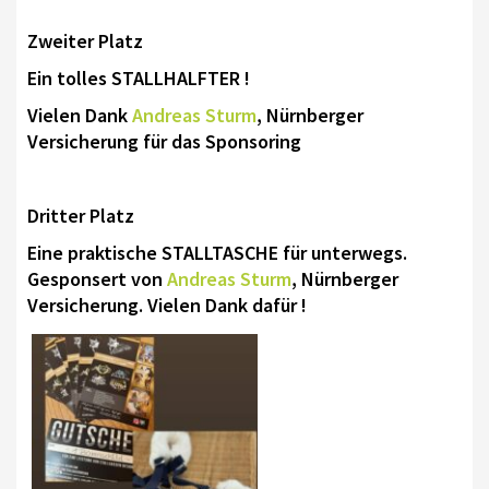
AUSBILDUNG
Zweiter Platz
WESTERNREITEN
Ein tolles STALLHALFTER !
Vielen Dank
Andreas Sturm
, Nürnberger
TRAINERAUSBILDUNG
Versicherung für das Sponsoring
WESTERN-REITABZEICHEN
AUSBILDUNG TURNIERFACHLEUTE
Dritter Platz
TERMINE
Eine praktische STALLTASCHE für unterwegs.
Gesponsert von
Andreas Sturm
, Nürnberger
TURNIERE
Versicherung. Vielen Dank dafür !
APO KURSE
KURSE
JUGEND
BREITENSPORT