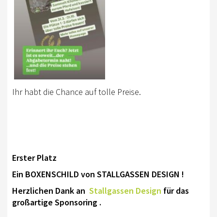
RHEINLAND-KADER 2025
TURNIERSPORT
TURNIERFACHLEUTE
ERGEBNISSE
TROPHY WERTUNG 2026
Ihr habt die Chance auf tolle Preise.
FREIZEIT
BREITENSPORT
HORSE AND DOG TRAIL
Erster Platz
AKTIV IM RHEINLAND
Ein BOXENSCHILD von STALLGASSEN DESIGN !
TREFFPUNKTE IM RHEINLAND
Herzlichen Dank an
Stallgassen Design
für das
großartige Sponsoring .
AKTIVPASS