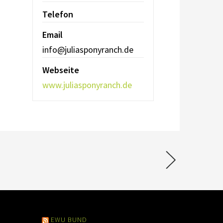
Telefon
Email
info@juliasponyranch.de
Webseite
www.juliasponyranch.de
EWU BUND