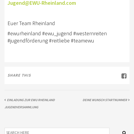
Jugend@EWU-Rheinland.com
TREFFPUNKTE DER EWU RHEINLAND
VEREIN
Euer Team Rheinland
DOWNLOAD
#ewurheinland #ewu_jugend #westernreiten
#jugendförderung #reitliebe #teamewu
DOWNLOADS EWU RHEINLAND
DOWNLOADS EWU BUND
EWU BUND
SHARE THIS
LANDESVERBÄNDE
JUGEND
EINLADUNG ZUR EWU RHEINLAND
DEINE WUNSCH STARTNUMMER
KIDS CLUB
JUGENDVERSAMMLUNG
JUNGPFERDEPROGRAMM
SATZUNG/RECHTSORDNUNG