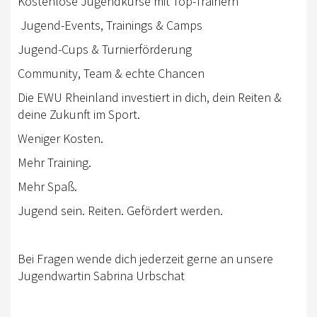
Kostenlose Jugendkurse mit Top-Trainern
AUSBILDUNG
️ Jugend-Events, Trainings & Camps
WESTERNREITEN
Jugend-Cups & Turnierförderung
Community, Team & echte Chancen
TRAINERAUSBILDUNG
Die EWU Rheinland investiert in dich, dein Reiten &
WESTERN-REITABZEICHEN
deine Zukunft im Sport.
AUSBILDUNG TURNIERFACHLEUTE
Weniger Kosten.
Mehr Training.
TERMINE
Mehr Spaß.
TURNIERE
Jugend sein. Reiten. Gefördert werden.
APO KURSE
KURSE
Bei Fragen wende dich jederzeit gerne an unsere
Jugendwartin Sabrina Urbschat
JUGEND
BREITENSPORT