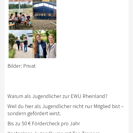
RHEINLAND-KADER 2025
TURNIERSPORT
TURNIERFACHLEUTE
ERGEBNISSE
TROPHY WERTUNG 2026
Bilder: Privat
FREIZEIT
BREITENSPORT
HORSE AND DOG TRAIL
Warum als Jugendlicher zur EWU Rheinland?
AKTIV IM RHEINLAND
Weil du hier als Jugendlicher nicht nur Mitglied bist –
sondern gefördert wirst.
TREFFPUNKTE IM RHEINLAND
Bis zu 50 € Fördercheck pro Jahr
AKTIVPASS