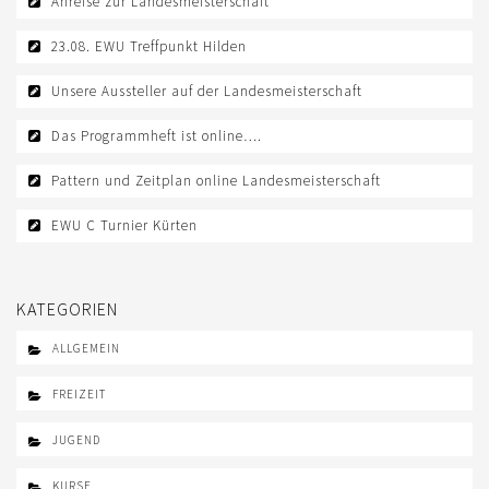
Anreise zur Landesmeisterschaft
LOGIN
23.08. EWU Treffpunkt Hilden
IMPRESSUM
Unsere Aussteller auf der Landesmeisterschaft
KONTAKT
Das Programmheft ist online….
DATENSCHUTZ
Pattern und Zeitplan online Landesmeisterschaft
EWU C Turnier Kürten
KATEGORIEN
ALLGEMEIN
FREIZEIT
JUGEND
KURSE