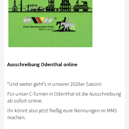
RHEINLAND-KADER 2025
TURNIERSPORT
TURNIERFACHLEUTE
ERGEBNISSE
TROPHY WERTUNG 2026
Ausschreibung Odenthal online
FREIZEIT
BREITENSPORT
“Und weiter geht’s in unserer 2026er Saison!
HORSE AND DOG TRAIL
Für unser C-Turnier in Odenthal ist die Ausschreibung
ab sofort online.
AKTIV IM RHEINLAND
Ihr könnt also jetzt fleißig eure Nennungen im MMS
TREFFPUNKTE IM RHEINLAND
machen.
AKTIVPASS