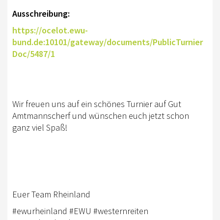
AUSBILDUNG
Ausschreibung:
https://ocelot.ewu-
WESTERNREITEN
bund.de:10101/gateway/documents/PublicTurnier
TRAINERAUSBILDUNG
Doc/5487/1
WESTERN-REITABZEICHEN
AUSBILDUNG TURNIERFACHLEUTE
Wir freuen uns auf ein schönes Turnier auf Gut
TERMINE
Amtmannscherf und wünschen euch jetzt schon
ganz viel Spaß!
TURNIERE
APO KURSE
KURSE
JUGEND
Euer Team Rheinland
#ewurheinland #EWU #westernreiten
BREITENSPORT