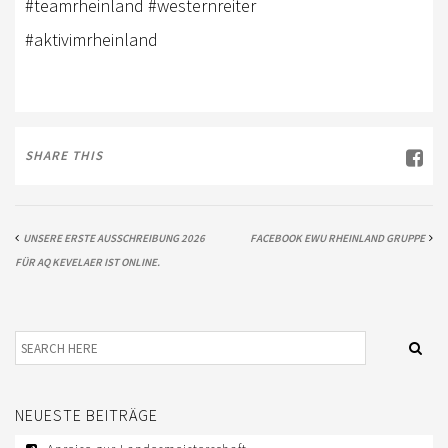
#teamrheinland #westernreiter
TREFFPUNKTE DER EWU RHEINLAND
#aktivimrheinland
VEREIN
DOWNLOAD
DOWNLOADS EWU RHEINLAND
SHARE THIS
DOWNLOADS EWU BUND
EWU BUND
UNSERE ERSTE AUSSCHREIBUNG 2026
FACEBOOK EWU RHEINLAND GRUPPE
FÜR AQ KEVELAER IST ONLINE.
LANDESVERBÄNDE
JUGEND
KIDS CLUB
JUNGPFERDEPROGRAMM
NEUESTE BEITRÄGE
SATZUNG/RECHTSORDNUNG