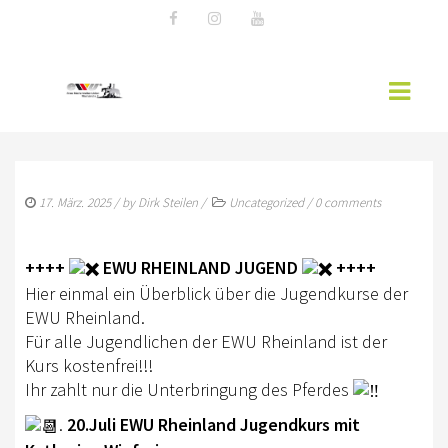
AKTUELLES
17. März. 2025
/ by
Dirk Steilen
/
Uncategorized
/
0 comments
EWU NEWS
WESTERNREITER ONLINE
++++
EWU RHEINLAND JUGEND
++++
Hier einmal ein Überblick über die Jugendkurse der
EWU-RHEINLAND
EWU Rheinland.
Für alle Jugendlichen der EWU Rheinland ist der
MITGLIED WERDEN
Kurs kostenfrei!!!
VORSTAND RHEINLAND
Ihr zahlt nur die Unterbringung des Pferdes
.
20.Juli EWU Rheinland Jugendkurs mit
SPONSOREN