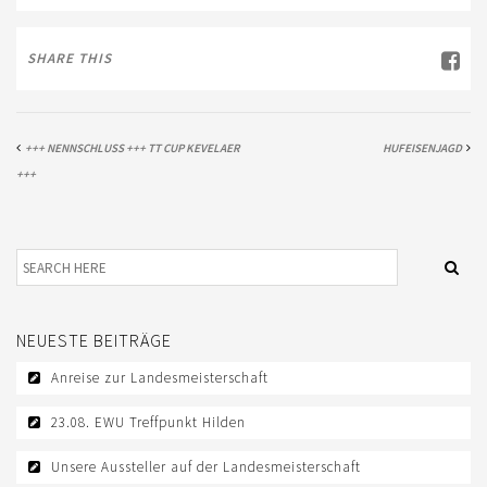
AUSBILDUNG
SHARE THIS
WESTERNREITEN
TRAINERAUSBILDUNG
+++ NENNSCHLUSS +++ TT CUP KEVELAER
HUFEISENJAGD
WESTERN-REITABZEICHEN
+++
AUSBILDUNG TURNIERFACHLEUTE
TERMINE
TURNIERE
APO KURSE
NEUESTE BEITRÄGE
Anreise zur Landesmeisterschaft
KURSE
23.08. EWU Treffpunkt Hilden
JUGEND
Unsere Aussteller auf der Landesmeisterschaft
BREITENSPORT