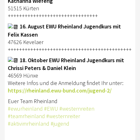
Katharina Wieferig
RHEINLAND-KADER 2025
51515 Kürten
++++++++++++++++++++++++++++++++
TURNIERSPORT
16. August EWU Rheinland Jugendkurs mit
TURNIERFACHLEUTE
Felix Kassen
47626 Kevelaer
ERGEBNISSE
++++++++++++++++++++++++++++++++++++++++++++
TROPHY WERTUNG 2026
18. Oktober EWU Rheinland Jugendkurs mit
Chrissi Peters & Daniel Klein
FREIZEIT
46569 Hünxe
Weitere Infos und die Anmeldung findet Ihr unter:
BREITENSPORT
https://rheinland.ewu-bund.com/jugend-2/
HORSE AND DOG TRAIL
Euer Team Rheinland
#ewurheinland
#EWU
#westernreiten
AKTIV IM RHEINLAND
#teamrheinland
#westernreiter
TREFFPUNKTE IM RHEINLAND
#aktivimrheinland
#jugend
AKTIVPASS