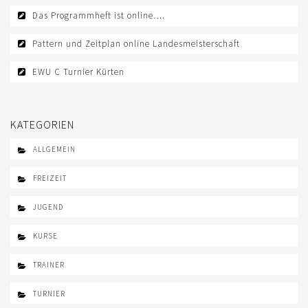
Das Programmheft ist online….
TREFFPUNKTE DER EWU RHEINLAND
Pattern und Zeitplan online Landesmeisterschaft
VEREIN
EWU C Turnier Kürten
DOWNLOAD
DOWNLOADS EWU RHEINLAND
KATEGORIEN
DOWNLOADS EWU BUND
ALLGEMEIN
EWU BUND
FREIZEIT
LANDESVERBÄNDE
JUGEND
JUGEND
KURSE
KIDS CLUB
TRAINER
JUNGPFERDEPROGRAMM
TURNIER
SATZUNG/RECHTSORDNUNG